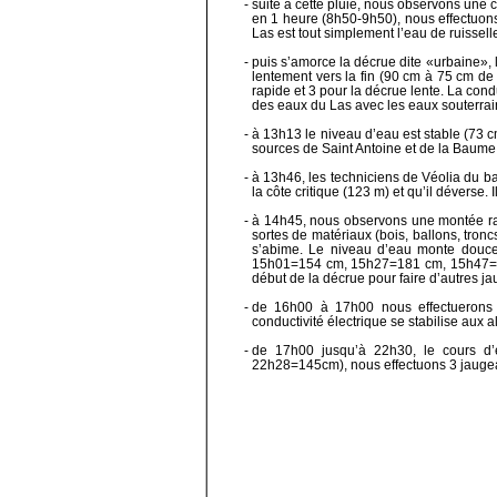
-
suite à cette pluie, nous observons une 
en 1 heure (8h50-9h50), nous effectuons
Las est tout simplement l’eau de ruissel
-
puis s’amorce la décrue dite «urbaine»,
lentement vers la fin (90 cm à 75 cm de
rapide et 3 pour la décrue lente. La co
des eaux du Las avec les eaux souterrai
-
à 13h13 le niveau d’eau est stable (73 
sources de Saint Antoine et de la Baum
-
à 13h46, les techniciens de Véolia du b
la côte critique (123 m) et qu’il déverse
-
à 14h45, nous observons une montée rapi
sortes de matériaux (bois, ballons, tron
s’abime. Le niveau d’eau monte douc
15h01=154 cm, 15h27=181 cm, 15h47=185
début de la décrue pour faire d’autres j
-
de 16h00 à 17h00 nous effectuerons 
conductivité électrique se stabilise aux 
-
de 17h00 jusqu’à 22h30, le cours d
22h28=145cm), nous effectuons 3 jauge